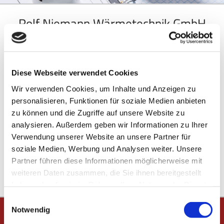
Rolf Niemann Wärmetechnik GmbH
Ihr Fachmann für Wärmetechnik in Hamburg
Diese Webseite verwendet Cookies
Sie wünschen sich eine moderne Heizung mit maximaler
Effizienz und Wärmekomfort? Die Rolf Niemann
Wir verwenden Cookies, um Inhalte und Anzeigen zu
Wärmetechnik GmbH in Hamburg ist Ihr Spezialist für Heizung
personalisieren, Funktionen für soziale Medien anbieten
und Solar!
zu können und die Zugriffe auf unsere Website zu
analysieren. Außerdem geben wir Informationen zu Ihrer
Ob Sanierung, Neubau oder Wartung, wir überzeugen mit
Verwendung unserer Website an unsere Partner für
Fachkompetenz und gutem Service.
soziale Medien, Werbung und Analysen weiter. Unsere
Partner führen diese Informationen möglicherweise mit
weiteren Daten zusammen, die Sie ihnen bereitgestellt
Vereinbaren Sie gerne einen Beratungstermin!
haben oder die sie im Rahmen Ihrer Nutzung der Dienste
gesammelt haben.
Einwilligungsauswahl
Notwendig
Unser Leistungsangebot